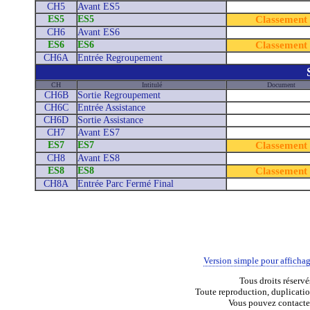
CH5
Avant ES5
ES5
ES5
Classement
CH6
Avant ES6
ES6
ES6
Classement
CH6A
Entrée Regroupement
CH
Intitulé
Document
CH6B
Sortie Regroupement
CH6C
Entrée Assistance
CH6D
Sortie Assistance
CH7
Avant ES7
ES7
ES7
Classement
CH8
Avant ES8
ES8
ES8
Classement
CH8A
Entrée Parc Fermé Final
Version simple pour afficha
Tous droits réser
Toute reproduction, duplicatio
Vous pouvez contacter