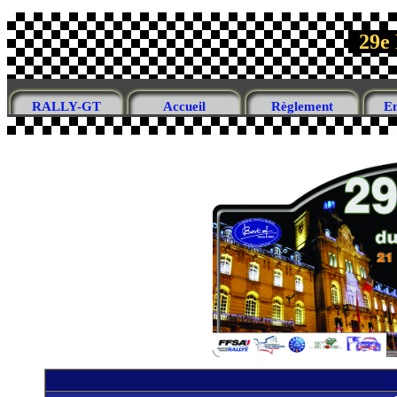
29e 
RALLY-GT
Accueil
Règlement
E