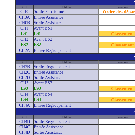
CH
Intitulé
Document
CH0
Sortie Parc fermé
Ordre des dépar
CH0A
Entrée Assistance
CH0B
Sortie Assistance
CH1
Avant ES1
ES1
ES1
Classement
CH2
Avant ES2
ES2
ES2
Classement
CH2A
Entrée Regroupement
CH
Intitulé
Document
CH2B
Sortie Regroupement
CH2C
Entrée Assistance
CH2D
Sortie Assistance
CH3
Avant ES3
ES3
ES3
Classement
CH4
Avant ES4
ES4
ES4
Classement
CH4A
Entrée Regroupement
CH
Intitulé
Document
CH4B
Sortie Regroupement
CH4C
Entrée Assistance
CH4D
Sortie Assistance