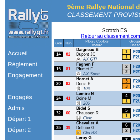
9ème Rallye National d
CLASSEMENT PROVISO
Scratch ES
Retour au classement com
Pilote / Copilote
Group
Gen
Nun
Voiture
Class
Daigneau B
1
F20
Accueil
14
82
Dupont JC
1
F2/
AX GTI
Règlement
Fagnen F
2
F20
15
81
Plumet F
2
F2/
AX Sport
Engagement
Hornet A
3
F20
20
83
Denis B
3
F2/
106
Lemire N
4
F20
Engagés
24
41
Boine M
1
F2/
206
Admis
Bidel S
5
F20
32
60
Chausson R
1
F2/
Civic
Départ 1
Chevalier A
6
F20
35
39
Deflube G
Départ 2
2
F2/
Clio RS
Leroy G
7
F20