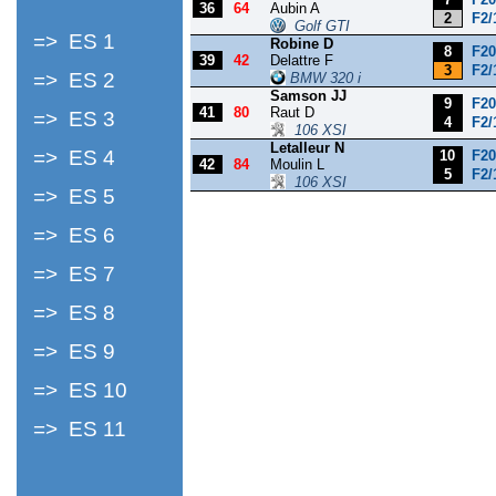
36
64
Aubin A
2
F2/
Golf GTI
=> ES 1
Robine D
8
F20
39
42
Delattre F
3
F2/
=> ES 2
BMW 320 i
Samson JJ
9
F20
41
80
Raut D
=> ES 3
4
F2/
106 XSI
Letalleur N
=> ES 4
10
F20
42
84
Moulin L
5
F2/
106 XSI
=> ES 5
=> ES 6
=> ES 7
=> ES 8
=> ES 9
=> ES 10
=> ES 11