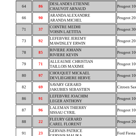
DESLANDES ETIENNE
64
86
Peugeot 10
CHAUVOT ARNAUD
ARANDA ALEXANDRE
66
90
Peugeot 20
ARANDA MICHEL
COINTRE MEDHI
71
37
Peugeot 30
VOISIN LAETITIA
LEFEBVRE JEREMY
73
92
Peugeot 20
MAWDSLEY ERWIN
RIVIERE JOHANN
78
85
Peugeot 10
RIVIERE KEVIN
ALLEAUME CHRISTIAN
79
71
Peugeot 10
TAILLOIS MAXIME
CHOUQUET MICKAEL
80
97
Peugeot 10
DEVLIEGHERE HERVE
SAVARY GERARD
82
69
Citroen Sa
JAKUBIES SEBASTIEN
LEFEBVRE JOACHIM
86
91
Peugeot 10
LEGER ANTHONY
LALEMAN THIERRY
87
96
Peugeot 10
SISSAU CYRIL
FLEURY GERARD
88
22
Peugeot 2
CAREL FLORENT
GERVAIS PATRICE
91
23
Ford Fiesta
GERVAIS MALIKA