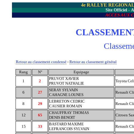
4e RALLYE REGIONA
Site Officiel
-
A
ACCES AUX 
CLASSEMENT
Classem
Retour au classement condensé
-
Retour au classement général
Rang
N°
Equipage
PRUVOT XAVIER
1
2
Toyota Cel
PRUVOT NATHALIE
SERAY SYLVAIN
6
27
Renault Cl
CAHAGNE LOUNES
LEBRETON CEDRIC
8
29
Renault Cl
CAUSIER ROMAIN
CHAUFFRAY THOMAS
12
65
Citroen Sa
DENIS BENOIT
BASTARD MAXIME
15
33
Renault Cl
LEFRANCOIS SYLVAIN