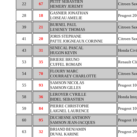
PETIT SEBASTIEN
22
67
Citroen Sa
HEMERY JEREMY
GASNIER JONATHAN
28
18
Peugeot 2
LOISEAU AMELIE
BURNEL PAUL
39
21
Citroen Sa
LESENEY THOMAS
JORIS STEPHANE
41
20
Citroen Sa
PATTE JOIGNEAUX CORINNE
SENECAL PASCAL
43
31
Honda Civi
HUGON KEVIN
BRIERE BRUNO
53
35
Renault Cl
CUFFEL ROMAIN
FLOURY MARC
54
70
Citroen Sa
COURRAEY CHARLOTTE
SAMSON NICOLAS
55
93
Peugeot 10
SAMSON GILLES
LEROYER CYRILLE
58
36
Honda Inte
BIDEL SEBASTIEN
PIERRE CHRISTOPHE
59
84
Peugeot 10
LAIGNEL LAURENCE
DUCHESNE ANTHONY
60
95
Peugeot 10
SAMSON JEAN-JACQUES
BRIAND BENJAMIN
63
32
Peugeot 2
DUVAL KARINE