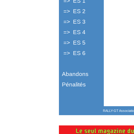
=> ES 1
=> ES 2
=> ES 3
=> ES 4
=> ES 5
=> ES 6
Abandons
Pénalités
RALLY-GT Associatio