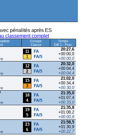
vec pénalités après ES
au classement complet
Copilote
Groupe
Temps
ure
Classe
Diff 1 - Prec
20:27,6
11
FA
+00:00,0
1
FA/5
+00:00,0
ye
20:32,0
12
FA
+00:04,4
2
FA/5
+00:04,4
ye
21:02,0
15
FA
+00:34,4
3
FA/5
+00:30,0
ye
V
21:35,0
18
FA
+01:07,4
4
FA/5
+00:33,0
ye
21:35,8
19
FA
+01:08,2
5
FA/5
+00:00,8
21:58,5
23
FA
+01:30,9
6
FA/5
+00:22,7
ye