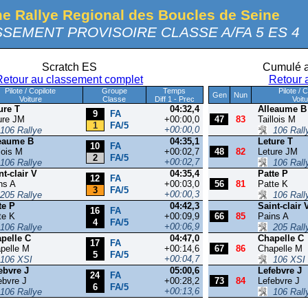
e Rallye Regional des Boucles de Seine
SEMENT PROVISOIRE CLASSE A/FA 5 ES 4
Scratch ES
Cumulé a
Retour au classement complet
Retour 
Pilote / Copilote
Groupe
Temps
Pilote / 
Gen
Nun
Voiture
Classe
Diff 1 - Prec
Voit
ure T
04:32,4
Alleaume B
9
FA
ure JM
+00:00,0
47
83
Taillois M
1
FA/5
+00:00,0
106 Rallye
106 Rall
eaume B
04:35,1
Leture T
10
FA
lois M
+00:02,7
48
82
Leture JM
2
FA/5
+00:02,7
106 Rallye
106 Rall
nt-clair V
04:35,4
Patte P
12
FA
ns A
+00:03,0
56
81
Patte K
3
FA/5
+00:00,3
205 Rallye
106 Rall
te P
04:42,3
Saint-clair 
16
FA
te K
+00:09,9
66
85
Pains A
4
FA/5
+00:06,9
106 Rallye
205 Rall
pelle C
04:47,0
Chapelle C
17
FA
pelle M
+00:14,6
67
86
Chapelle M
5
FA/5
+00:04,7
106 XSI
106 XSI
ebvre J
05:00,6
Lefebvre J
24
FA
ebvre J
+00:28,2
73
84
Lefebvre J
6
FA/5
+00:13,6
106 Rallye
106 Rall