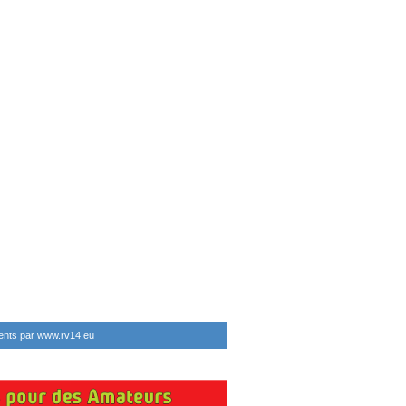
ents par www.rv14.eu