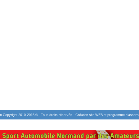
n Copyright 2010-2015 © - Tous droits réservés - Création site WEB et programme classem