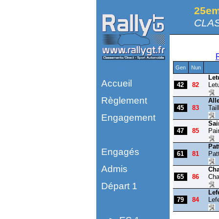
25em
CLAS
Gen
Nun
Let
Accueil
42
82
Let
Règlement
All
45
83
Tail
Engagement
Sai
47
85
Pai
Pat
Engagés
61
81
Pat
Admis
Cha
65
86
Cha
Départ 1
Lef
79
84
Lef