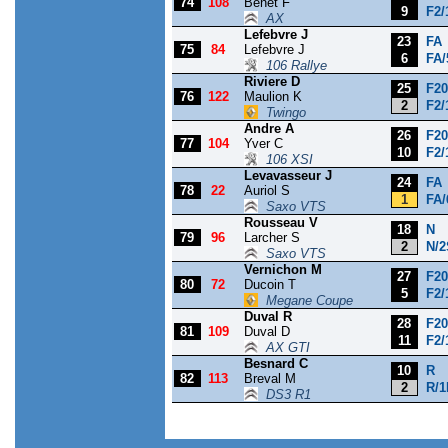
74
108
Benet F
9
F2/
AX
Lefebvre J
23
FA
75
84
Lefebvre J
6
FA/
106 Rallye
Riviere D
25
F20
76
122
Maulion K
2
F2/
Twingo
Andre A
26
F20
77
104
Yver C
10
F2/
106 XSI
Levavasseur J
24
FA
78
22
Auriol S
1
FA/
Saxo VTS
Rousseau V
18
N
79
96
Larcher S
2
N/2
Saxo VTS
Vernichon M
27
F20
80
72
Ducoin T
5
F2/
Megane Coupe
Duval R
28
F20
81
109
Duval D
11
F2/
AX GTI
Besnard C
10
R
82
113
Breval M
2
R/1
DS3 R1