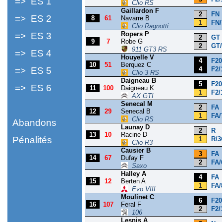
=> ES 1
Clio RS
Gaillardon F
2
FN
=> ES 2
8
61
Navarre B
1
FN/
Clio Ragnotti
Ropers P
=> ES 3
2
GT
9
7
Robe G
2
GT/
911 GT3 RS
=> ES 4
Houyelle V
4
F20
10
51
Berquez C
=> ES 5
4
F2/
Clio 3 RS
Daigneau B
5
F20
=> ES 6
11
100
Daigneau K
1
F2/
AX GTI
Senecal M
2
FA
12
29
Senecal B
1
FA/
Clio RS
Abandons
Launay D
2
R
13
10
Racine D
Pénalités
1
R/3
Clio R3
Causier B
3
FA
14
67
Dufay F
2
FA/
Saxo
Halley A
4
FA
15
12
Berten A
1
FA/
Evo VIII
Moulinet C
6
F20
16
107
Feral F
2
F2/
106
Lesnis A