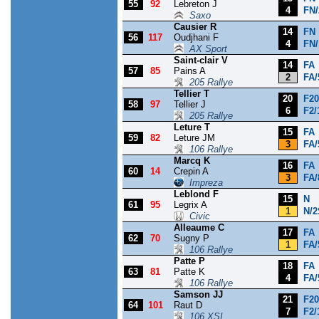
55
92
Lebreton J
4
FN/
Saxo
Causier R
14
FN
56
117
Oudjhani F
4
FN/
AX Sport
Saint-clair V
14
FA
57
85
Pains A
2
FA/
205 Rallye
Tellier T
20
F20
58
97
Tellier J
6
F2/
205 Rallye
Leture T
15
FA
59
82
Leture JM
3
FA/
106 Rallye
Marcq K
16
FA
60
14
Crepin A
3
FA/
Impreza
Leblond F
15
N
61
95
Legrix A
1
N/2
Civic
Alleaume C
17
FA
62
70
Sugny P
1
FA/
106 Rallye
Patte P
18
FA
63
81
Patte K
4
FA/
106 Rallye
Samson JJ
21
F20
64
101
Raut D
7
F2/
106 XSI