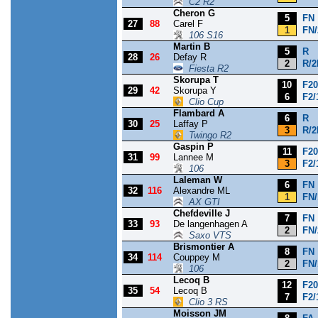
C2 R2
Cheron G
5
FN
27
88
Carel F
1
FN/
106 S16
Martin B
5
R
28
26
Defay R
2
R/2
Fiesta R2
Skorupa T
10
F20
29
42
Skorupa Y
6
F2/
Clio Cup
Flambard A
6
R
30
25
Laffay P
3
R/2
Twingo R2
Gaspin P
11
F20
31
99
Lannee M
3
F2/
106
Laleman W
6
FN
32
116
Alexandre ML
1
FN/
AX GTI
Chefdeville J
7
FN
33
93
De langenhagen A
2
FN/
Saxo VTS
Brismontier A
8
FN
34
114
Couppey M
2
FN/
106
Lecoq B
12
F20
35
54
Lecoq B
7
F2/
Clio 3 RS
Moisson JM