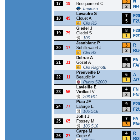
3
N
17
19
Becquemont C
2
N/4
Impreza
Levaufre S
7
F20
18
49
Clouet A
5
F2/
Clio RS
Gledel J
8
F20
19
79
Gledel S
1
F2/
106
Jeanblanc P
3
R
20
17
Schillewaert J
2
R/3
Clio R3
Delrue A
5
FA
21
31
Gozet A
2
FA/
Clio Ragnotti
Prenveille D
6
A
22
11
Beaudic M
1
A/7
Punto S2000
Lavieille E
4
FN
23
56
Vieillard V
2
FN/
206 RC
Piau JF
9
F20
24
77
Laforge E
2
F2/
106 S16
Jollit J
7
FA
25
65
Fossey M
3
FA/
106 S16
Carpe M
4
R
26
27
Carpe A
1
R/2