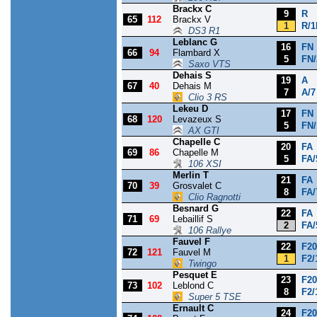
Brackx C
9
R
65
112
Brackx V
1
R/1
DS3 R1
Leblanc G
16
FN
66
94
Flambard X
5
FN/
Saxo VTS
Dehais S
19
A
67
40
Dehais M
7
A/7
Clio 3 RS
Lekeu D
17
FN
68
120
Levazeux S
5
FN/
AX GTI
Chapelle C
20
FA
69
86
Chapelle M
5
FA/
106 XSI
Merlin T
21
FA
70
39
Grosvalet C
8
FA/
Clio Ragnotti
Besnard G
22
FA
71
69
Lebaillif S
2
FA/
106 Rallye
Fauvel F
22
F20
72
121
Fauvel M
1
F2/
Twingo
Pesquet E
23
F20
73
102
Leblond C
8
F2/
Super 5 TSE
Ernault C
24
F20