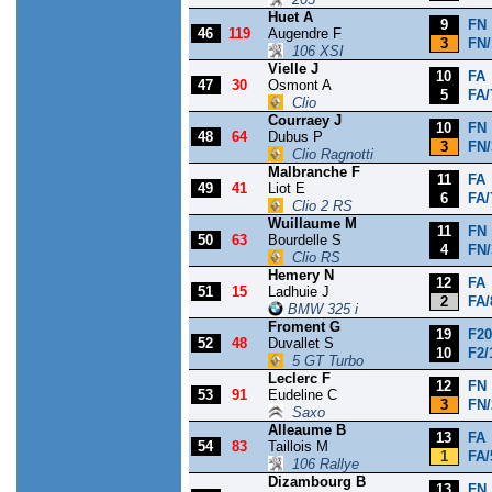
Huet A
9
FN
46
119
Augendre F
3
FN/
106 XSI
Vielle J
10
FA
47
30
Osmont A
5
FA/
Clio
Courraey J
10
FN
48
64
Dubus P
3
FN/
Clio Ragnotti
Malbranche F
11
FA
49
41
Liot E
6
FA/
Clio 2 RS
Wuillaume M
11
FN
50
63
Bourdelle S
4
FN/
Clio RS
Hemery N
12
FA
51
15
Ladhuie J
2
FA/
BMW 325 i
Froment G
19
F20
52
48
Duvallet S
10
F2/
5 GT Turbo
Leclerc F
12
FN
53
91
Eudeline C
3
FN/
Saxo
Alleaume B
13
FA
54
83
Taillois M
1
FA/
106 Rallye
Dizambourg B
13
FN