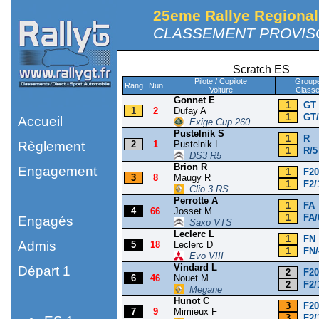
25eme Rallye Regional
CLASSEMENT PROVISO
Scratch ES
Pilote / Copilote
Group
Rang
Nun
Voiture
Class
Gonnet E
1
GT
1
2
Dufay A
1
GT/
Accueil
Exige Cup 260
Pustelnik S
1
R
Règlement
2
1
Pustelnik L
1
R/5
DS3 R5
Brion R
Engagement
1
F20
3
8
Maugy R
1
F2/
Clio 3 RS
Perrotte A
1
FA
4
66
Josset M
1
FA/
Engagés
Saxo VTS
Leclerc L
1
FN
Admis
5
18
Leclerc D
1
FN/
Evo VIII
Vindard L
Départ 1
2
F20
6
46
Nouet M
2
F2/
Megane
Hunot C
3
F20
7
9
Mimieux F
3
F2/