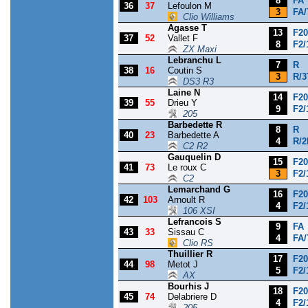
8
FA
36
37
Lefoulon M
3
FA/
Clio Williams
Agasse T
13
F20
37
52
Vallet F
8
F2/
ZX Maxi
Lebranchu L
7
R
38
16
Coutin S
3
R/3
DS3 R3
Laine N
14
F20
39
55
Drieu Y
9
F2/
205
Barbedette R
8
R
40
23
Barbedette A
4
R/2
C2 R2
Gauquelin D
15
F20
41
73
Le roux C
3
F2/
C2
Lemarchand G
16
F20
42
103
Arnoult R
4
F2/
106 XSI
Lefrancois S
9
FA
43
33
Sissau C
4
FA/
Clio RS
Thuillier R
17
F20
44
98
Metot J
5
F2/
AX
Bourhis J
18
F20
45
74
Delabriere D
4
F2/
205