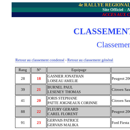
4e RALLYE REGIONA
Site Officiel
-
A
ACCES AUX 
CLASSEMENT
Classemen
Retour au classement condensé
-
Retour au classement général
Rang
N°
Equipage
GASNIER JONATHAN
28
18
Peugeot 20
LOISEAU AMELIE
BURNEL PAUL
39
21
Citroen Sa
LESENEY THOMAS
JORIS STEPHANE
41
20
Citroen Sa
PATTE JOIGNEAUX CORINNE
FLEURY GERARD
88
22
Peugeot 20
CAREL FLORENT
GERVAIS PATRICE
91
23
Ford Fiesta
GERVAIS MALIKA