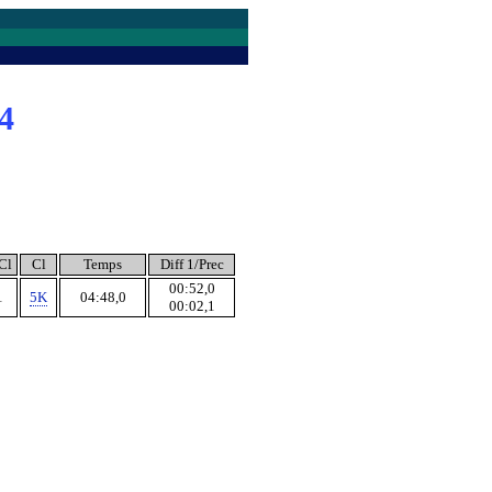
4
Cl
Cl
Temps
Diff 1/Prec
00:52,0
1
5K
04:48,0
00:02,1