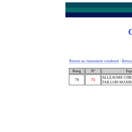
Retour au classement condensé
-
Retour
Rang
N°
Equ
ALLEAUME CHR
79
71
TAILLOIS MAXI