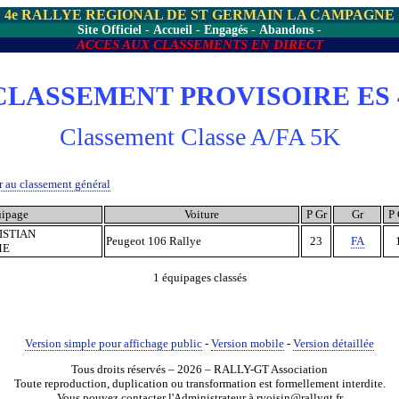
4e RALLYE REGIONAL DE ST GERMAIN LA CAMPAGNE
Site Officiel
-
Accueil
-
Engagés
-
Abandons
-
ACCES AUX CLASSEMENTS EN DIRECT
CLASSEMENT PROVISOIRE ES 
Classement Classe A/FA 5K
 au classement général
ipage
Voiture
P Gr
Gr
P 
ISTIAN
Peugeot 106 Rallye
23
FA
ME
1 équipages classés
Version simple pour affichage public
-
Version mobile
-
Version détaillée
Tous droits réservés – 2026 – RALLY-GT Association
Toute reproduction, duplication ou transformation est formellement interdite.
Vous pouvez contacter l'Administrateur à rvoisin@rallygt.fr