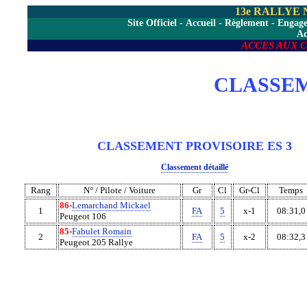
13e RALLYE
Site Officiel
-
Accueil
-
Règlement
-
Engag
A
ACCES AUX 
CLASSEM
CLASSEMENT PROVISOIRE ES 3
Classement détaillé
Rang
N° / Pilote / Voiture
Gr
Cl
Gr-Cl
Temps
86
-
Lemarchand Mickael
1
FA
5
x-1
08:31,0
Peugeot 106
85
-
Fabulet Romain
2
FA
5
x-2
08:32,3
Peugeot 205 Rallye