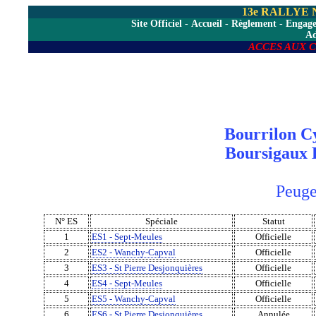
13e RALLYE
Site Officiel
-
Accueil
-
Règlement
-
Engag
A
ACCES AUX 
Bourrilon C
Boursigaux 
Peugeo
N° ES
Spéciale
Statut
1
ES1 - Sept-Meules
Officielle
2
ES2 - Wanchy-Capval
Officielle
3
ES3 - St Pierre Desjonquières
Officielle
4
ES4 - Sept-Meules
Officielle
5
ES5 - Wanchy-Capval
Officielle
6
ES6 - St Pierre Desjonquières
Annulée