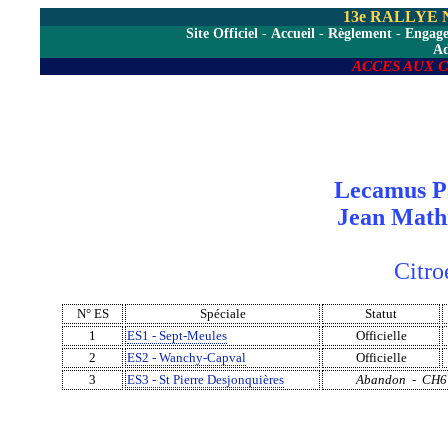
13e RALLYE
Site Officiel
-
Accueil
-
Règlement
-
Engag
A
ACCES AUX 
Lecamus P
Jean Math
Citroe
N° ES
Spéciale
Statut
1
ES1 - Sept-Meules
Officielle
2
ES2 - Wanchy-Capval
Officielle
3
ES3 - St Pierre Desjonquières
Abandon - CH6