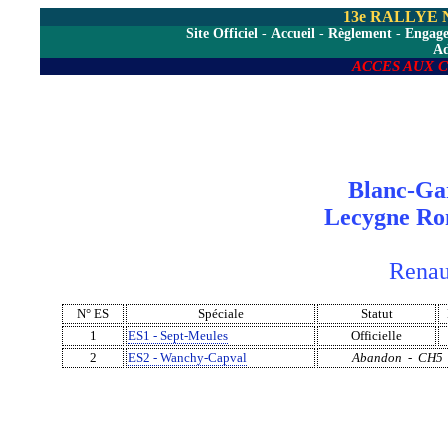
13e RALLYE
Site Officiel
-
Accueil
-
Règlement
-
Engag
A
ACCES AUX 
Blanc-Ga
Lecygne Ro
Renault
N° ES
Spéciale
Statut
1
ES1 - Sept-Meules
Officielle
2
ES2 - Wanchy-Capval
Abandon - CH5 