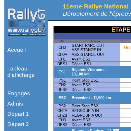
11eme Rallye National
Déroulement de l'épreu
ETAPE
CH
Intitulé
START PARC OUT
CH0
Ord
Accueil
ASSISTANCE IN
CH0A
ASSISTANCE OUT
CH1
Avant ES1
DES1
Départ ES1
Tableau
Rejanne Visquenel -
ES1
d'affichage
13,100 km
PS1
Point Stop ES1
CH2
Avant ES2
DES2
Départ ES2
Engagés
ES2
Brevedent - 11,500 km
Admis
PS2
Point Stop ES2
CH2A
REGROUP A IN
Départ 1
CH2B
REGROUP A OUT
CH3
Avant ES3
Départ 2
DES3
Départ ES3
Blangy le Chateau - 11,000