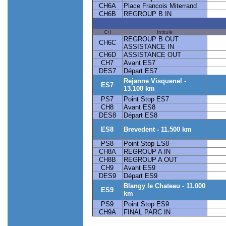
CH6A
Place Francois Miterrand
CH6B
REGROUP B IN
CH
Intitulé
REGROUP B OUT
CH6C
ASSISTANCE IN
CH6D
ASSISTANCE OUT
CH7
Avant ES7
DES7
Départ ES7
Rejanne Visquenel -
ES7
13.100 km
PS7
Point Stop ES7
CH8
Avant ES8
DES8
Départ ES8
ES8
Brevedent - 11.500 km
PS8
Point Stop ES8
CH8A
REGROUP A IN
CH8B
REGROUP A OUT
CH9
Avant ES9
DES9
Départ ES9
Blangy le Chateau - 11.000
ES9
km
PS9
Point Stop ES9
CH9A
FINAL PARC IN