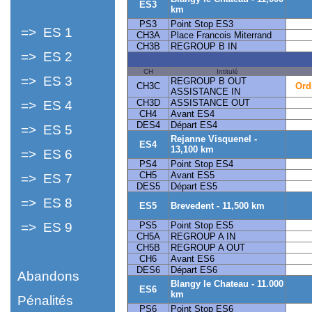
ES3
km
PS3
Point Stop ES3
=> ES 1
CH3A
Place Francois Miterrand
CH3B
REGROUP B IN
=> ES 2
CH
Intitulé
=> ES 3
REGROUP B OUT
CH3C
Ord
ASSISTANCE IN
CH3D
ASSISTANCE OUT
=> ES 4
CH4
Avant ES4
DES4
Départ ES4
=> ES 5
Rejanne Visquenel -
ES4
13,100 km
=> ES 6
PS4
Point Stop ES4
CH5
Avant ES5
=> ES 7
DES5
Départ ES5
=> ES 8
ES5
Brevedent - 11,500 km
=> ES 9
PS5
Point Stop ES5
CH5A
REGROUP A IN
CH5B
REGROUP A OUT
CH6
Avant ES6
DES6
Départ ES6
Abandons
Blangy le Chateau - 11.000
ES6
km
Pénalités
PS6
Point Stop ES6