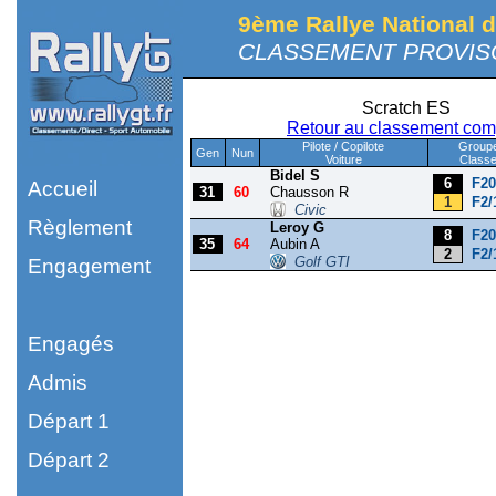
9ème Rallye National d
CLASSEMENT PROVISOI
Scratch ES
Retour au classement com
Pilote / Copilote
Group
Gen
Nun
Voiture
Class
Bidel S
6
F20
Accueil
31
60
Chausson R
1
F2/
Civic
Règlement
Leroy G
8
F20
35
64
Aubin A
2
F2/
Golf GTI
Engagement
Engagés
Admis
Départ 1
Départ 2