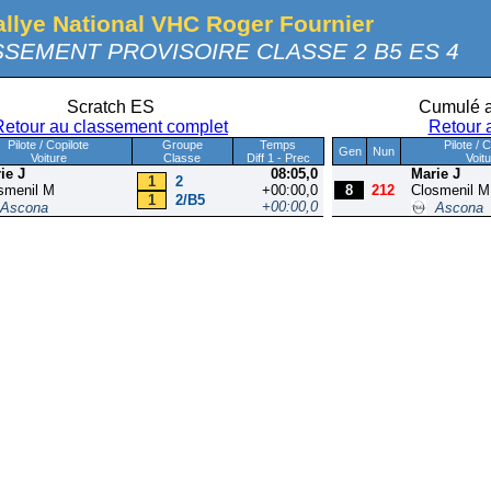
allye National VHC Roger Fournier
SEMENT PROVISOIRE CLASSE 2 B5 ES 4
Scratch ES
Cumulé a
Retour au classement complet
Retour 
Pilote / Copilote
Groupe
Temps
Pilote / 
Gen
Nun
Voiture
Classe
Diff 1 - Prec
Voit
ie J
08:05,0
Marie J
1
2
smenil M
+00:00,0
8
212
Closmenil M
1
2/B5
+00:00,0
Ascona
Ascona