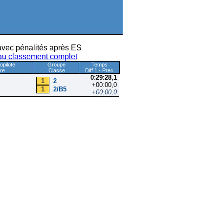
vec pénalités après ES
au classement complet
Copilote
Groupe
Temps
ure
Classe
Diff 1 - Prec
0:29:28,1
1
2
+00:00,0
1
2/B5
+00:00,0