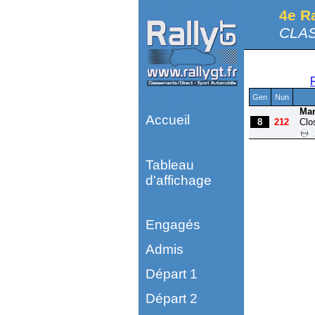
4e R
CLAS
Gen
Nun
Mar
Accueil
8
212
Clo
Tableau
d'affichage
Engagés
Admis
Départ 1
Départ 2