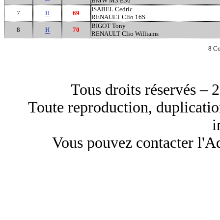
BMW M3 E36
ISABEL Cedric
7
H
69
RENAULT Clio 16S
BIGOT Tony
8
H
70
RENAULT Clio Williams
8 Co
Tous droits réservés 
Toute reproduction, duplicati
i
Vous pouvez contacter l'Ad