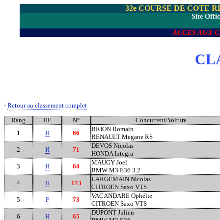
32e COURSE DE COTE 
Site Offic
ACCES AUX 
CL
-
Retour au classement complet
Rang
HF
N°
Concurrent/Voiture
BRION Romain
1
H
66
RENAULT Megane RS
DEVOS Nicolas
2
H
71
HONDA Integra
MAUGY Joel
3
H
64
BMW M3 E36 3.2
LARGEMAIN Nicolas
4
H
173
CITROEN Saxo VTS
VACANDARE Ophélie
5
F
73
CITROEN Saxo VTS
DUPONT Julien
6
H
65